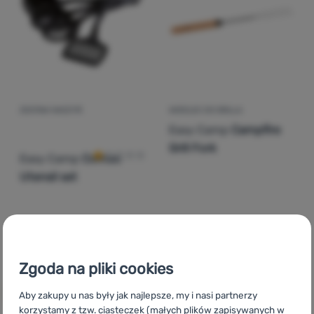
Zaloguj
się /
zarejestruj
ZESTAW NACZYŃ
WIDELEC DO GRILLA
Ocena kupujących
Easy Camp
Campfire
Grill Fork
Easy Camp
Combo
Utensil set
17,99
zł
31,99
zł
13,99
zł
23,99
zł
Dodaj 'Zestaw naczyń Easy Camp Combo Utensil set' do
Dodaj 'Widelec do grilla E
Zgoda na pliki cookies
Aby zakupy u nas były jak najlepsze, my i nasi partnerzy
korzystamy z tzw. ciasteczek (małych plików zapisywanych w