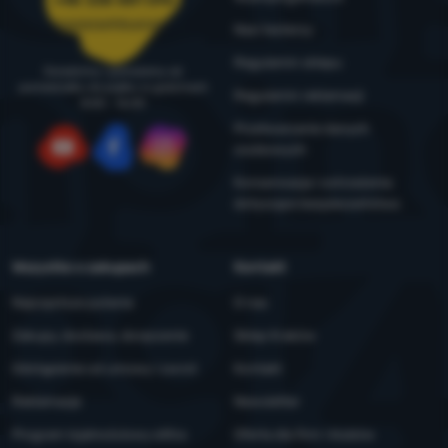
+48 338 881 596
zamowienia@4camping.pl
Nasi testerzy
Regulamin sklepu
Doradzimy i pomożemy od
poniedziałku do piątku w godzinach
Regulamin reklamacji
8:00 - 16:00
Przetwarzanie danych
osobowych
YouTube
Facebook
Instagram
Konserwacja i ostrzeżenia
dotyczące bezpieczeństwa
Wszystko o zakupach
Kontakt
Najczęstsze pytania
O nas
Zakupy, dostawa, doręczenie
Sklep Kraków
Odstąpienie od umowy i zwrot
Kontakt
Reklamacje
Newsletter
Program lojalnościowy eXtra
Oferta dla firm i klubów