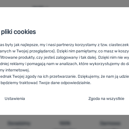
34,99
zł
ay do czyszczenia CLEANEE Yoga Mat Cleaner' do porównania
pliki cookies
as były jak najlepsze, my i nasi partnerzy korzystamy z tzw. ciastecze
anych w Twojej przeglądarce). Dzięki nim pamiętamy, co masz w koszyk
iltrowane produkty, czy jesteś zalogowany i tak dalej. Dzięki nim nie w
dniej reklamy i pomagają nam w analizach, które wykorzystujemy do d
ony internetowej.
ie na fitness CLEANEE
HU
CLEANEE Fitnesz felszerelések
RO
Ech
ednak Twojej zgody na ich przetwarzanie. Dziękujemy, że nam ją udziel
CLEANEE
HR
Oprema za vježbanje CLEANEE
IT
Atrezzatura da fit
 będziemy traktować Twoje dane odpowiedzialnie.
T
Fitness-Ausstattung CLEANEE
DE
Fitness-Ausstattung CLEANEE
ja zgody na kategorie plików cookie
Ustawienia
Zgoda na wszystkie
e
ez tych ciasteczek nasza strona może nie działać prawidłowo.
.
TYWNE
Doradzimy
100%
Darmowa
steczka umożliwiają przejście przez koszyk zakupowy, porównanie pro