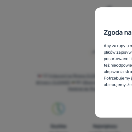
Dodaj 'Spr
Zgoda na 
Aby zakupy u n
plików zapisyw
posortowane i f
też nieodpowie
ulepszania str
CZ
Vybavení na fitness CLEANEE
SK
Vybaven
Potrzebujemy j
фітнесу CLEANEE
BG
Оборудване за фитнес 
obiecujemy, że
Matériel de fitness CLEANEE
A
Konfigurac
Techniczn
Techniczne
-
B
ZAWSZE AK
Szybka
Największy
Techniczne cia