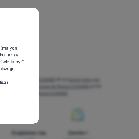
k (małych
u, jak są
yświetlamy Ci
alszego
ipament de fitness CLEANEE
UA
Аксесуари для
isz i
ness CLEANEE
ES
Equipo de fitness CLEANEE
FR
CH
Fitness-Ausstattung CLEANEE
Znajdziesz nas
Zamów i
duktów i inne