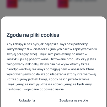
-23
%
-24
%
Zgoda na pliki cookies
Aby zakupy u nas były jak najlepsze, my i nasi partnerzy
korzystamy z tzw. ciasteczek (małych plików zapisywanych w
Twojej przeglądarce). Dzięki nim pamiętamy, co masz w
PLECAK
PLECAK
koszyku, jak są posortowane i filtrowane produkty, czy jesteś
Camp
Summit 20
Camp
Summit 20
zalogowany i tak dalej. Dzięki nim nie wyświetlamy Ci też
nieodpowiedniej reklamy i pomagają nam w analizach, które
Pojemność:
20 l
Pojemność:
20 l
wykorzystujemy do dalszego ulepszania strony internetowej.
Pas lędźwiowy:
Tak
Pas lędźwiowy:
Tak
Potrzebujemy jednak Twojej zgody na ich przetwarzanie.
System szelek:
Stały tył
System szelek:
Stały tył
Dziękujemy, że nam ją udzielisz i obiecujemy, że będziemy
traktować Twoje dane odpowiedzialnie.
661,89
zł
665,38
zł
507,99
zł
506,99
zł
Dodaj 'Plecak Camp Summit 20' do porównania
Dodaj 'Plecak Camp Summi
Konfiguracja zgody na kategorie plików
Ustawienia
Zgoda na wszystkie
cookie