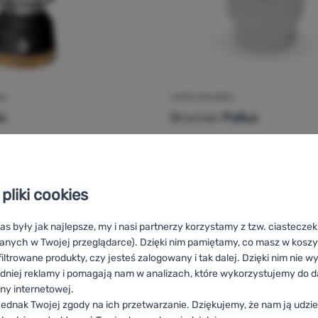
WA
LAMPA SOLARNA
s
Brunner
Pollux
240,00
zł
203,99
zł
pa kempingowa Brunner Lyss' do porównania
Dodaj 'Lampa solarna Brun
pliki cookies
as były jak najlepsze, my i nasi partnerzy korzystamy z tzw. ciastecze
Nowość
anych w Twojej przeglądarce). Dzięki nim pamiętamy, co masz w koszyk
iltrowane produkty, czy jesteś zalogowany i tak dalej. Dzięki nim nie w
-15
%
dniej reklamy i pomagają nam w analizach, które wykorzystujemy do d
ony internetowej.
ednak Twojej zgody na ich przetwarzanie. Dziękujemy, że nam ją udziel