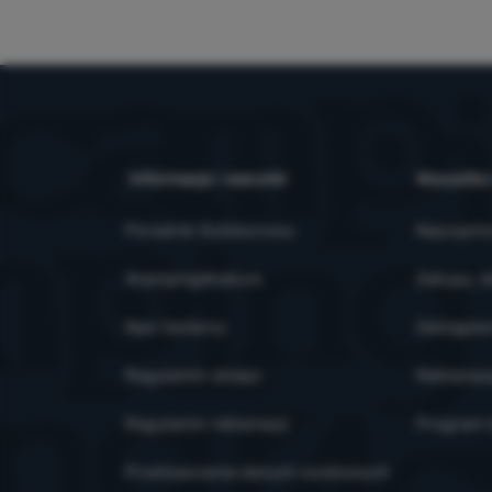
Informacje i warunki
Wszystko
Poradnik Outdoorowy
Najczęsts
4camping4nature
Zakupy, d
Nasi testerzy
Odstąpien
Regulamin sklepu
Reklamac
Regulamin reklamacji
Program l
Przetwarzanie danych osobowych