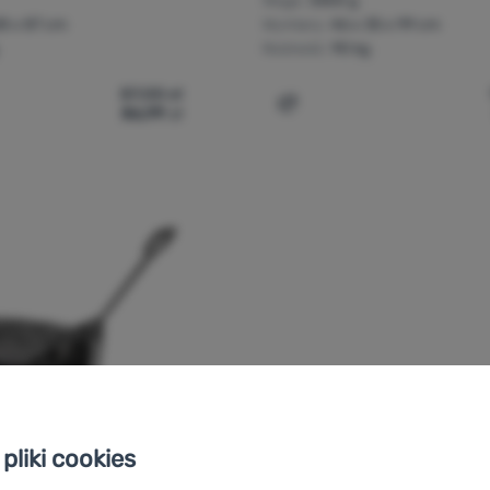
Waga:
3300 g
28 x 87 cm
Wymiary:
46 x 35 x 99 cm
Nośność:
90 kg
87,00
zł
86,99
zł
ek transportowy Brunner Pickup' do porównania
Dodaj 'Wózek Brunner Eas
pliki cookies