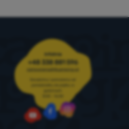
Infolinia
+48 338 881 596
zamowienia@4camping.pl
Doradzimy i pomożemy od
poniedziałku do piątku w
godzinach
8:00 - 16:00
Instagram
Facebook
YouTube