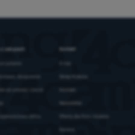
 o zakupach
Kontakt
ze pytania
O nas
ostawa, doręczenie
Sklep Kraków
ie od umowy i zwrot
Kontakt
je
Newsletter
ojalnościowy eXtra
Oferta dla firm i klubów
Kariera