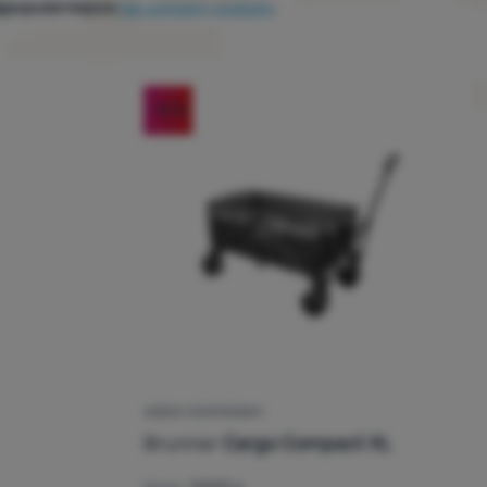
jpopularniejsze
Jak sortujemy produkty
-15
%
WÓZEK KEMPINGOWY
Brunner
Cargo Compact XL