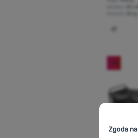
Waga:
1900 g
Wymiary:
32 x 
Nośność:
30 kg
Dodaj 'Wóz
-15
%
Zgoda na 