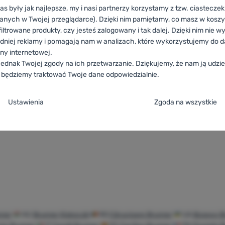
as były jak najlepsze, my i nasi partnerzy korzystamy z tzw. ciastecze
WY
anych w Twojej przeglądarce). Dzięki nim pamiętamy, co masz w koszyk
iltrowane produkty, czy jesteś zalogowany i tak dalej. Dzięki nim nie w
go Linx
dniej reklamy i pomagają nam w analizach, które wykorzystujemy do d
ony internetowej.
 53,5 x 102 cm
ednak Twojej zgody na ich przetwarzanie. Dziękujemy, że nam ją udziel
g
 będziemy traktować Twoje dane odpowiedzialnie.
ja zgody na kategorie plików cookie
371,00
zł
Ustawienia
Zgoda na wszystkie
314,99
zł
ek kempingowy Brunner Cargo Linx' do porównania
e
ez tych ciasteczek nasza strona może nie działać prawidłowo.
.
TYWNE
steczka umożliwiają przejście przez koszyk zakupowy, porównanie pro
referowane i rozszerzone
owane i rozszerzone
-
abyś nie musiał wszystkiego ustawiać ponownie i
kcje.
Więcej informacji
 np. za pomocą czatu.
.
steczkom możemy jeszcze bardziej uprzyjemnić korzystanie z naszej s
nner
HU
Brunner Kiskocsik
RO
Cărucioare Brunner
UA
Возики B
ne
ebyśmy zrozumieli, jak korzystasz z naszej strony internetowej i mogli j
Możemy zapamiętać Twoje ustawienia, mogą Ci pomóc w wypełnianiu fo