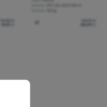
Waga:
11600 g
Wymiary:
109 x 56 x 60,5/105 cm
Nośność:
150 kg
96,00
zł
514,19
zł
81,99
zł
436,99
zł
y' do porównania
Dodaj 'Wózek kempingowy Brunner Cargo