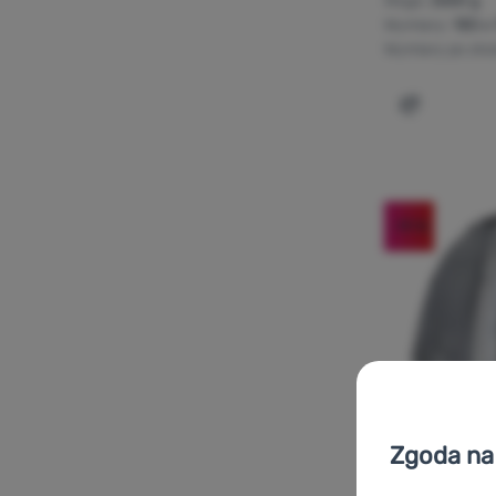
Waga:
2650 g
Wymiary:
180 x
Wymiary po złoż
Dodaj 'Nam
-19
%
Zgoda na 