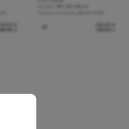
Waga:
2250 g
Wymiary:
180 x 85 x185 cm
2 cm
Wymiary po złożeniu:
63 x 11 x 11 cm
337,91
zł
286,00
zł
183,99
zł
230,99
zł
 Pop-up' do porównania
Dodaj 'Namiot gospodarczy Bo-Camp Bike