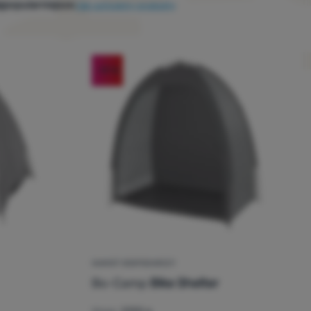
jpopularniejsze
Jak sortujemy produkty
-19
%
NAMIOT GOSPODARCZY
Bo-Camp
Bike Shelter