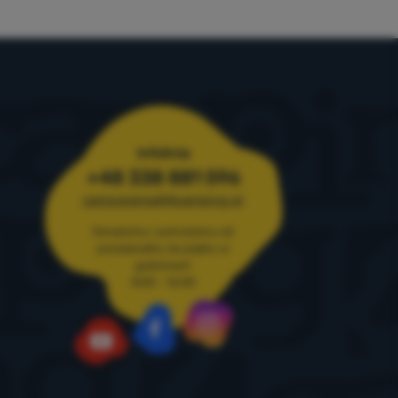
Infolinia
+48 338 881 596
zamowienia@4camping.pl
Doradzimy i pomożemy od
poniedziałku do piątku w
godzinach
8:00 - 16:00
Instagram
Facebook
YouTube