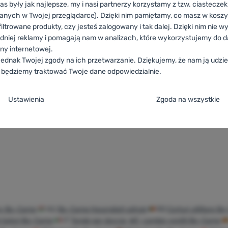
as były jak najlepsze, my i nasi partnerzy korzystamy z tzw. ciastecze
anych w Twojej przeglądarce). Dzięki nim pamiętamy, co masz w koszyk
CZY
iltrowane produkty, czy jesteś zalogowany i tak dalej. Dzięki nim nie w
torage tent Medium
dniej reklamy i pomagają nam w analizach, które wykorzystujemy do d
ony internetowej.
ednak Twojej zgody na ich przetwarzanie. Dziękujemy, że nam ją udziel
 będziemy traktować Twoje dane odpowiedzialnie.
461,78
zł
ja zgody na kategorie plików cookie
372,99
zł
iot gospodarczy Bo-Camp Storage tent Medium Plus' do porów
Ustawienia
Zgoda na wszystkie
e
ez tych ciasteczek nasza strona może nie działać prawidłowo.
.
TYWNE
steczka umożliwiają przejście przez koszyk zakupowy, porównanie pro
referowane i rozszerzone
owane i rozszerzone
-
abyś nie musiał wszystkiego ustawiać ponownie i
kcje.
Więcej informacji
 np. za pomocą czatu.
.
ny Bo-Camp
HU
Bo-Camp Használati sátrak
RO
Corturi utilitare 
steczkom możemy jeszcze bardziej uprzyjemnić korzystanie z naszej s
 šatori Bo-Camp
IT
Tende per doccia, WC, cambio vestiti Bo-Camp
ne
ebyśmy zrozumieli, jak korzystasz z naszej strony internetowej i mogli j
Możemy zapamiętać Twoje ustawienia, mogą Ci pomóc w wypełnianiu fo