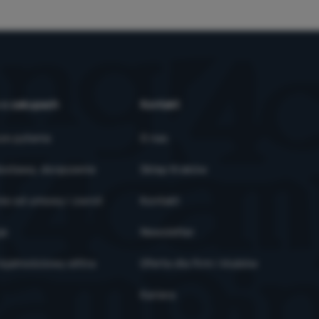
 o zakupach
Kontakt
ze pytania
O nas
ostawa, doręczenie
Sklep Kraków
ie od umowy i zwrot
Kontakt
je
Newsletter
ojalnościowy eXtra
Oferta dla firm i klubów
Kariera