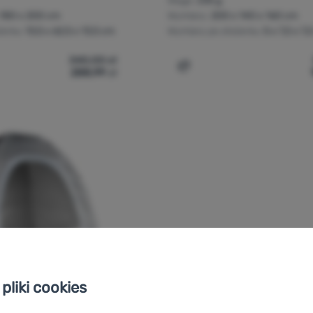
Waga:
235 g
 180 x 200 cm
Wymiary:
200 x 140 x 160 cm
eniu:
13,5 x 62,5 x 13,5 cm
Wymiary po złożeniu:
5 x 7,2 x 7,
340,00
zł
288,99
zł
iot gospodarczy Bo-Camp Storage tent Medium' do porównania
Dodaj 'Sypialnia Bo-Camp
pliki cookies