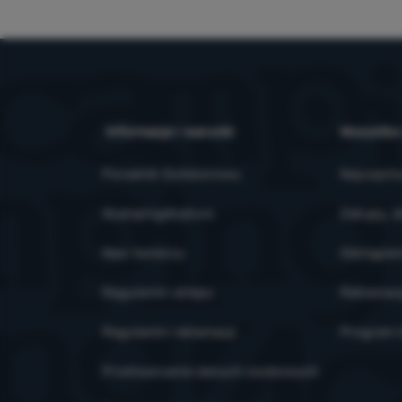
Informacje i warunki
Wszystko
Poradnik Outdoorowy
Najczęsts
4camping4nature
Zakupy, d
Nasi testerzy
Odstąpien
Regulamin sklepu
Reklamac
Regulamin reklamacji
Program l
Przetwarzanie danych osobowych