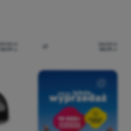
159,00
zł
164,00
zł
126,99
zł
130,99
zł
a
Black Diamond Flat Bill Trucker Hat' do porównania
Dodaj 'Czapka z daszkiem Black Diamond 