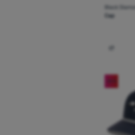
Black Diam
Cap
Dodaj 'Cza
-20
%