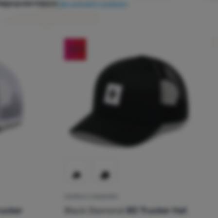
ajpopularniejsze
Jak sortujemy produkty
-20
%
CZAPKA Z DASZKIEM
Trucker
Black Diamond
BD Trucker Hat