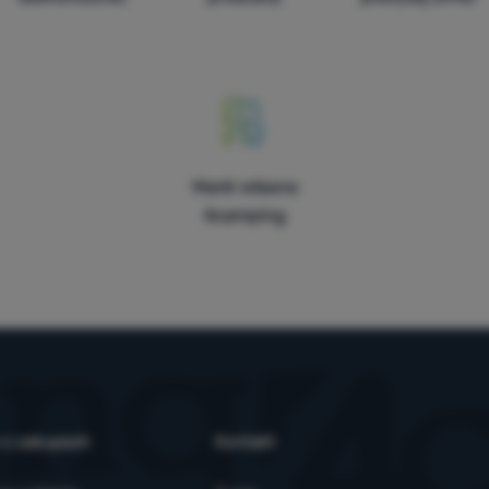
Marki własne
4camping
 o zakupach
Kontakt