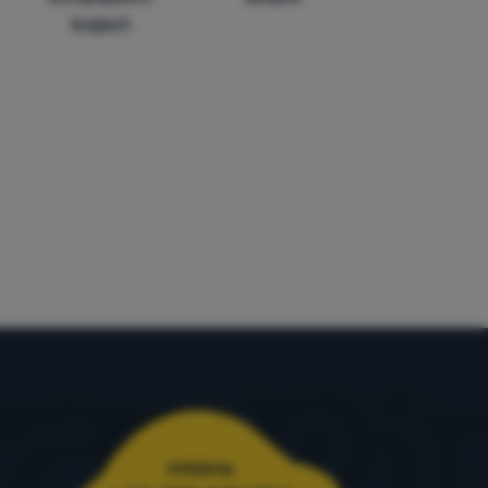
krajach
Infolinia