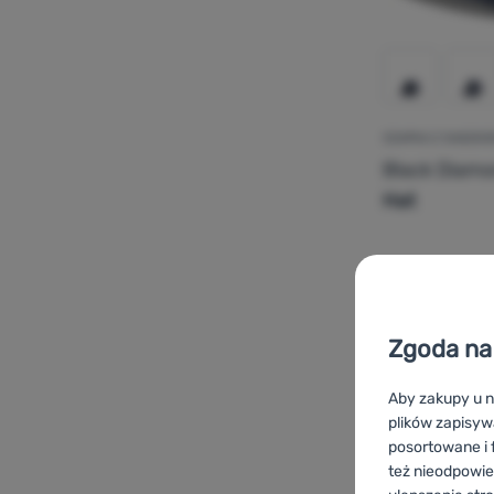
CZAPKA Z DASZKI
Black Diam
Hat
Dodaj 'Cza
Zgoda na 
-30
%
Aby zakupy u n
plików zapisyw
posortowane i f
też nieodpowie