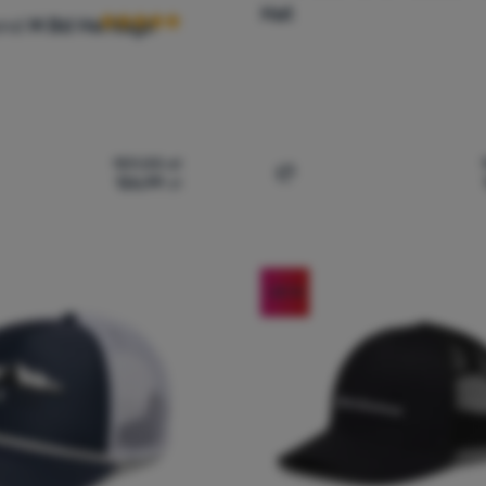
Hat
ond
M Bd Heritage
159,00
zł
126,99
zł
pka z daszkiem Black Diamond M Bd Heritage Cap' do porównani
Dodaj 'Czapka z daszkiem 
-20
%