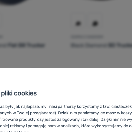
EM
CZAPKA Z DASZKIEM
ond
Flat Bill Trucker
Black Diamond
BD Trucke
159,00
zł
126,99
zł
pka z daszkiem Black Diamond Flat Bill Trucker Hat' do porówna
Dodaj 'Czapka z daszkiem
pliki cookies
as były jak najlepsze, my i nasi partnerzy korzystamy z tzw. ciastecze
anych w Twojej przeglądarce). Dzięki nim pamiętamy, co masz w koszyk
iltrowane produkty, czy jesteś zalogowany i tak dalej. Dzięki nim nie w
dniej reklamy i pomagają nam w analizach, które wykorzystujemy do d