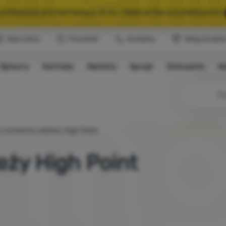
A WYPRZEDAŻ WYSTARTOWAŁA. 10 00+ PRODUKTÓW W SUPERCENACH.
Klub eXtra
Poradniki
Kontakty
Sklep Krakó
WYBRANY SPRZĘT NA KEMPING I WYCIECZKĘ.
WYSTARCZY UŻYĆ KODU
Śpiwory
Karimaty
Namioty
Sprzęt
Gotowanie
W
A WYPRZEDAŻ WYSTARTOWAŁA. 10 00+ PRODUKTÓW W SUPERCENACH.
 rozmiarów odzieży High Point
eży High Point