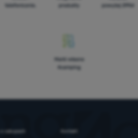
telefonicznie.
produkty
powyżej 299zł
Marki własne
4camping
 o zakupach
Kontakt