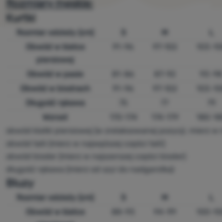
Rozmiary męskie:
Kurtki
Rozmiar odzieży
(cm)
S
M
L
Obwód w klatce
91-96
97-102
103-10
piersiowej
Obwód w pasie
81-86
87-92
93-9
Obwód w biodrach
91-96
97-102
103-10
Długość rękawa
75
77
79
Wzrost
170-174
174-179
180-18
obwód klatki piersiowej (w zrelaksowanej pozycji, mierz w n
obwód talii (mierz w najwęższej części talii)
obwód bioder (mierz w najszerszej części bioder)
długość rękawa (mierz od szyi do nadgarstka)
Bluzy
Rozmiar odzieży (cm)
S
M
L
Obwód w klatce
88-93
94-99
100-10