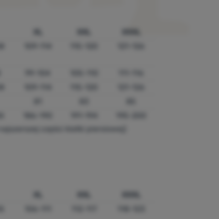
XL
XXL
XXXL
8
109-114
115-120
121-126
8
99-104
105-110
111-116
8
109-114
115-120
121-126
81
83
85
5
186-190
191-194
195-200
ajszerszej części klatki piersiowej)
XL
XXL
XXXL
5
106-111
112-117
118-123