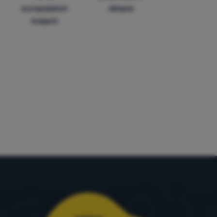
europejskich
sklepie
krajach