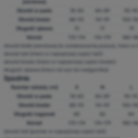
piersiowej
Obwód w pasie
78-83
84-89
90-9
Obwód bioder
88-93
94-99
100-10
Długość rękawa
75
77
79
Wzrost
170-174
174-179
180-18
obwód klatki piersiowej (w zrelaksowanej pozycji, mierz w n
obwód talii (mierz w najwęższej części talii)
obwód bioder (mierz w najszerszej części bioder)
długość rękawa (mierz od szyi do nadgarstka)
Spodnie
Rozmiar odzieży
cm)
S
M
L
Obwód w pasie
78-83
84-89
90-9
Obwód bioder
88-93
94-99
100-10
Długość nogawek
80
82
84
Wzrost
170-174
174-179
180-18
obwód talii (pomiar w najwęższej części talii)