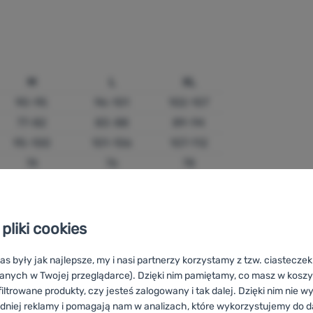
M
L
XL
90-95
96-101
102-107
77-82
83-88
89-94
95-100
101-106
107-112
74
76
78
163-166
167-170
171-174
ajszerszej części klatki piersiowej)
pliki cookies
as były jak najlepsze, my i nasi partnerzy korzystamy z tzw. ciastecze
anych w Twojej przeglądarce). Dzięki nim pamiętamy, co masz w koszyk
iltrowane produkty, czy jesteś zalogowany i tak dalej. Dzięki nim nie w
M
L
XL
dniej reklamy i pomagają nam w analizach, które wykorzystujemy do d