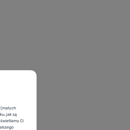
k (małych
u, jak są
yświetlamy Ci
alszego