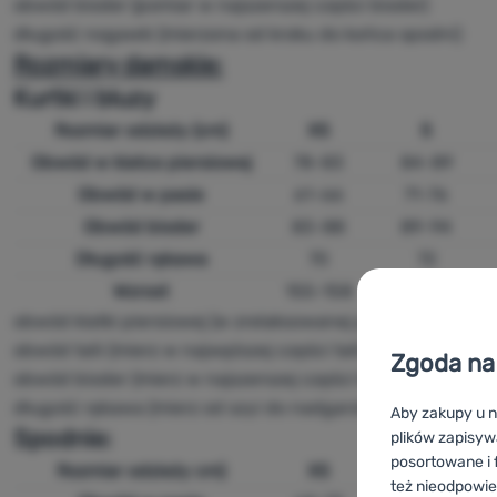
obwód bioder (pomiar w najszerszej części bioder)
długość nogawki (mierzona od kroku do końca spodni)
Rozmiary damskie:
Kurtki i bluzy
Rozmiar odzieży
(cm)
XS
S
Obwód w klatce piersiowej
78-83
84-89
Obwód w pasie
61-66
71-76
Obwód bioder
83-88
89-94
Długość rękawa
70
72
Wzrost
155-158
159-162
obwód klatki piersiowej (w zrelaksowanej pozycji, mierz w n
obwód talii (mierz w najwęższej części talii)
Zgoda na 
obwód bioder (mierz w najszerszej części bioder)
długość rękawa (mierz od szyi do nadgarstka)
Aby zakupy u n
Spodnie:
plików zapisyw
posortowane i f
Rozmiar odzieży
cm)
XS
S
też nieodpowie