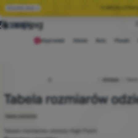
🌞 WIELKA LETNI
Wszystkie akcje
🤫 MAMY -10% NA 
Wyprzedaż
Odzież
Buty
Plecaki
🌞 WIELKA LETNI
4camping.pl
Artykuły
Tabela
Tabela rozmiarów odzi
Tabele rozmiarów
Tabela rozmiarów odzieży High Point