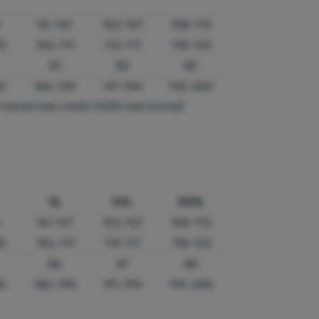
5
96-101
102-107
108-113
5
106-111
112-117
118-123
81
83
85
5
186-190
191-194
195-200
ajszerszej części klatki piersiowej)
XL
XXL
XXXL
5
96-101
102-107
108-113
5
106-111
112-117
118-123
86
87
88
5
186-190
191-194
195-200