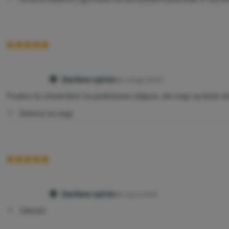
Zaufane opinie
28. lutego 2023
Trudno to stwierdzić na podstawie zdjęcia, ale nogi są dość d
Osłona na nogi
Zaufane opinie
28. lipca 2018
Jakość