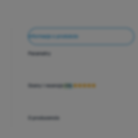
Informacje o produkcie
Parametry
Oceny i recenzje
97%
O producencie