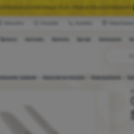
A WYPRZEDAŻ WYSTARTOWAŁA. 10 00+ PRODUKTÓW W SUPERCENACH.
Klub eXtra
Poradniki
Kontakty
Sklep Krakó
WYBRANY SPRZĘT NA KEMPING I WYCIECZKĘ.
WYSTARCZY UŻYĆ KODU
Śpiwory
Karimaty
Namioty
Sprzęt
Gotowanie
W
A WYPRZEDAŻ WYSTARTOWAŁA. 10 00+ PRODUKTÓW W SUPERCENACH.
otowanie i jedzenie
Naczynia turystyczne
Noże kuchenne
Out
Z