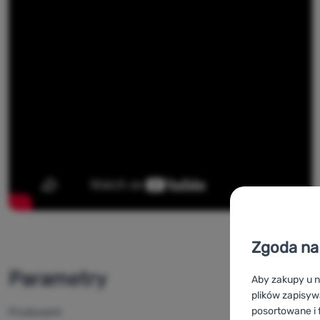
Zgoda na 
Parametry
Aby zakupy u n
plików zapisyw
posortowane i f
Producent