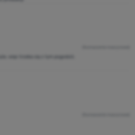
(tłumaczenie maszynowe)
uże, więc trzeba się z tym pogodzić.
(tłumaczenie maszynowe)