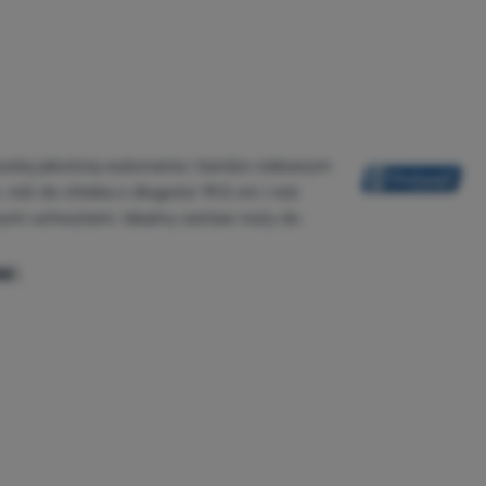
ysoką jakością wykonania i bardzo ciekawym
 nóż do chleba o długości 19,5 cm i nóż
wymi uchwytami. Idealny zestaw noży do
w: