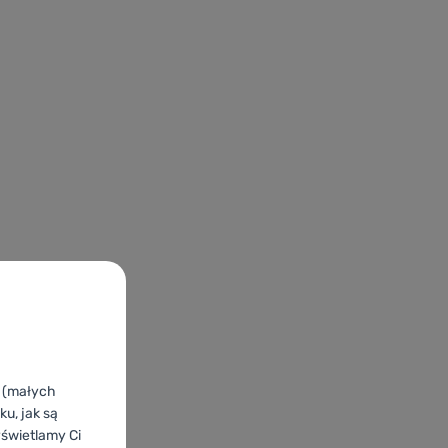
k (małych
u, jak są
yświetlamy Ci