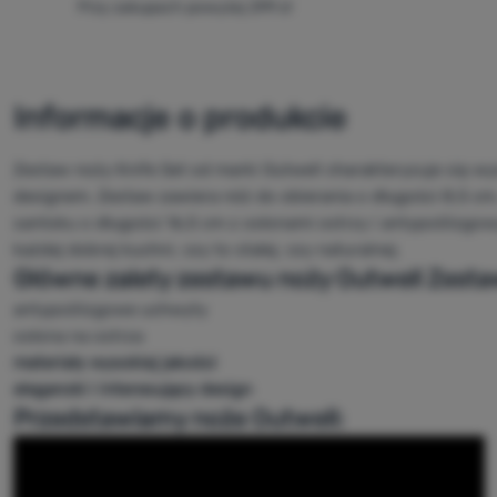
Przy zakupach powyżej 299 zł
Informacje o produkcie
Zestaw noży Knife Set od marki Outwell charakteryzuje się w
designem. Zestaw zawiera nóż do obierania o długości 8,5 cm,
santoku o długości 16,5 cm z osłonami ostrzy i antypoślizgo
każdej dobrej kuchni, czy to stałej, czy naturalnej.
Główne zalety zestawu noży Outwell Zesta
antypoślizgowe uchwyty
osłona na ostrza
materiały wysokiej jakości
elegancki i interesujący design
Przedstawiamy noże Outwell: