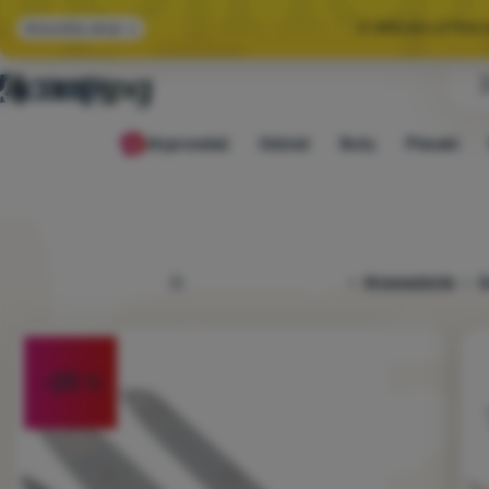
🌞 WIELKA LETNI
Wszystkie akcje
🤫 MAMY -10% NA 
Wyprzedaż
Odzież
Buty
Plecaki
🌞 WIELKA LETNI
4camping.pl
Wyposażenie
G
Zdjęcie
-25
%