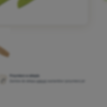
Przymierz w sklepie
Zamów do sklepu
więcej
wariantów i przymierz je!