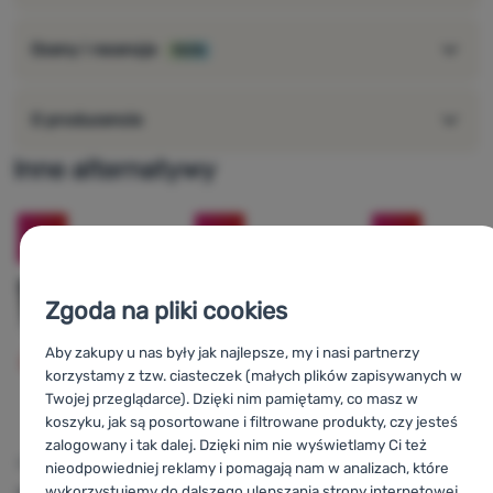
Oceny i recenzje
100%
O producencie
Inne alternatywy
-20
%
-20
%
-10
%
Zgoda na pliki cookies
Aby zakupy u nas były jak najlepsze, my i nasi partnerzy
korzystamy z tzw. ciasteczek (małych plików zapisywanych w
Twojej przeglądarce). Dzięki nim pamiętamy, co masz w
koszyku, jak są posortowane i filtrowane produkty, czy jesteś
n
zalogowany i tak dalej. Dzięki nim nie wyświetlamy Ci też
SYSTEM PODWIESZANIA
SYSTEM PODWIESZANIA
AKCESORIA DO
nieodpowiedniej reklamy i pomagają nam w analizach, które
KUCHENKI
wykorzystujemy do dalszego ulepszania strony internetowej.