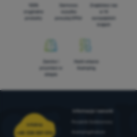
100%
Darmowa
Znajdziesz nas
oryginalne
wysyłka
w 14
produkty
powyżej 299zł
europejskich
krajach
Zamów i
Marki własne
przymierz w
4camping
sklepie
Informacje i warunki
Poradnik Outdoorowy
Infolinia
4camping4nature
+48 338 881 596