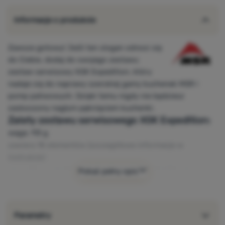
Informacje o produkcie
Zawsze gotowy! Jeśli ten slogan odnosi się
do Ciebie, dodaj do swojego zestawu
zestaw serwisowy XGK Expedition, który
nadaje się do naprawy szerokiej gamy kuchenek MSR i
pomp paliwowych. Dzięki temu nigdy nie będziesz
zaskoczony nagłym pęknięciem kuchenki.
Zalety zestawu serwisowego XGK Expedition:
waga: 113 g
zawiera 18 elementów (szczegółowe informacje w
instrukcje
)
wszystko wygodnie zapakowane w małe plastikowe
Pokaż pełny opis
pudełko z zamknięciem
wyprodukowano w USA
Parametry