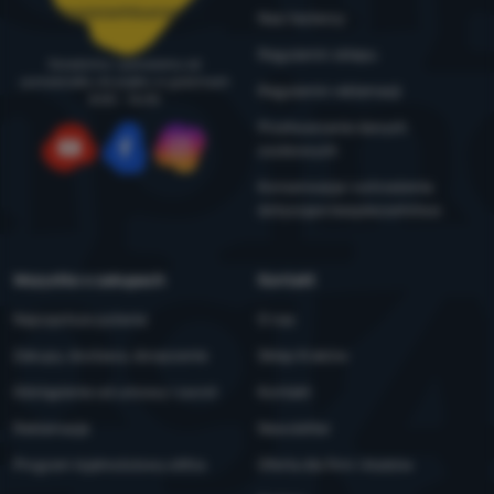
zamowienia@4camping.pl
Nasi testerzy
Regulamin sklepu
Doradzimy i pomożemy od
poniedziałku do piątku w godzinach
Regulamin reklamacji
8:00 - 16:00
Przetwarzanie danych
osobowych
YouTube
Facebook
Instagram
Konserwacja i ostrzeżenia
dotyczące bezpieczeństwa
Wszystko o zakupach
Kontakt
Najczęstsze pytania
O nas
Zakupy, dostawa, doręczenie
Sklep Kraków
Odstąpienie od umowy i zwrot
Kontakt
Reklamacje
Newsletter
Program lojalnościowy eXtra
Oferta dla firm i klubów