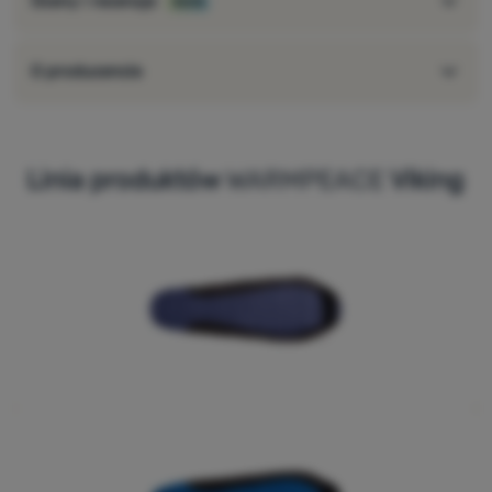
Oceny i recenzje
100%
O producencie
Linia produktów
WARMPEACE
Viking