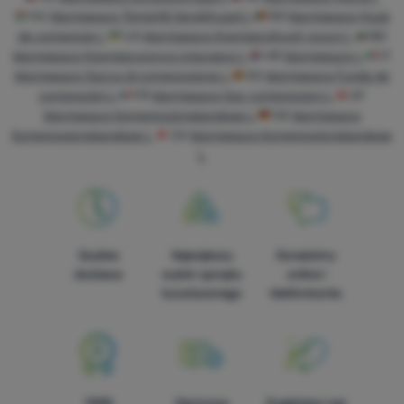
HU
Warmpeace Tömörítő tárolóhuzat L
RO
Warmpeace Husă
de compresie L
UA
Warmpeace Компресійний чохол L
BG
Warmpeace Компресионна опаковка L
HR
Warmpeace L
IT
Warmpeace Sacca di compressione L
ES
Warmpeace Funda de
compresión L
FR
Warmpeace Sac compression L
AT
Warmpeace Kompressionsbandage L
DE
Warmpeace
Kompressionsbandage L
CH
Warmpeace Kompressionsbandage
L
Szybka
Największy
Doradzimy
dostawa
wybór sprzętu
online i
turystycznego
telefonicznie.
100%
Darmowa
Znajdziesz nas