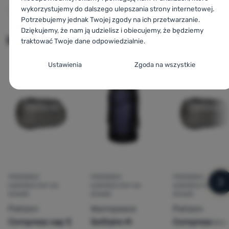
wykorzystujemy do dalszego ulepszania strony internetowej.
Pokaż linię produktów
Potrzebujemy jednak Twojej zgody na ich przetwarzanie.
Dziękujemy, że nam ją udzielisz i obiecujemy, że będziemy
Inne alternatywy
traktować Twoje dane odpowiedzialnie.
Konfiguracja zgody na kategorie plików
Ustawienia
Zgoda na wszystkie
cookie
-13
%
Techniczne
Techniczne
-
Bez tych ciasteczek nasza strona może nie
działać prawidłowo.
.
ZAWSZE AKTYWNE
Techniczne ciasteczka umożliwiają przejście przez koszyk
Funkcje preferowane i rozszerzone
Funkcje preferowane i rozszerzone
-
abyś nie musiał
zakupowy, porównanie produktów i inne niezbędne funkcje.
wszystkiego ustawiać ponownie i mógł się z nami połączyć, np.
Więcej informacji
za pomocą czatu.
.
POKROWIEC
POKROWIEC
POKROWIEC
Zezwól
KOMPRESYJNY NA
KOMPRESYJNY NA
KOMPRESYJNY NA
n
ŚPIWÓR
ŚPIWÓR
ŚPIWÓR
Patizon
Warmpeace
Patizon
Dzięki tym ciasteczkom możemy jeszcze bardziej uprzyjemnić
Compress cap S
Solitaire M
Compress cap
Analityczne
Analityczne
-
żebyśmy zrozumieli, jak korzystasz z naszej
korzystanie z naszej strony internetowej. Możemy zapamiętać