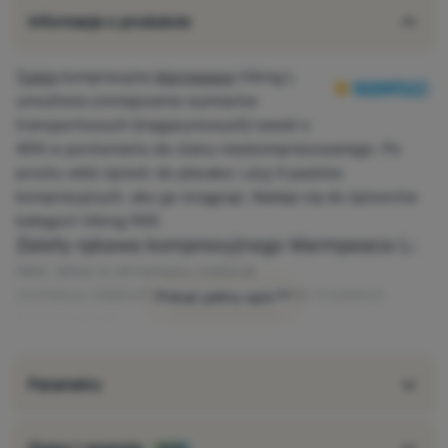
Informacje o produkcie
Tuleja
kompresyjna
Warmpeace
Viking L
umożliwia zmniejszenie wymiarów
transportowych (magazynowych) nawet o
40% w porównaniu do stanu nieskompresowanego. Po
prostu włóż śpiwór do plecaka i użyj 4 pasków
kompresyjnych, aby go ściągnąć. Nadaje się do śpiworów
kategorii Viking 900.
Zalety rękawa kompresyjnego Warmpeace L:
lekki, łatwy w utrzymaniu materiał
zmniejsza objętość śpiwora do 40% dzięki 4 paskom
Pokaż pełny opis
kompresyjnym
Parametry