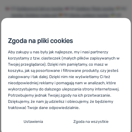
CZ
Outdoorové lahve Isostar
SK
Outdoor fľaše Isostar
HU
Zaloguj
Isostar Outdoor kulacsok
RO
Sticle outdoor Isostar
UA
się /
Туристичні пляшки Isostar
BG
Туристически бутилки
zarejestruj
Isostar
HR
Outdoor boce Isostar
IT
Borracce outdoor Isostar
ES
Botellas de agua Isostar
FR
Bouteilles de randonnée
Zgoda na pliki cookies
Isostar
AT
Outdoor-Flaschen Isostar
DE
Outdoor-Flaschen
Isostar
CH
Outdoor-Flaschen Isostar
Aby zakupy u nas były jak najlepsze, my i nasi partnerzy
korzystamy z tzw. ciasteczek (małych plików zapisywanych w
Twojej przeglądarce). Dzięki nim pamiętamy, co masz w
koszyku, jak są posortowane i filtrowane produkty, czy jesteś
zalogowany i tak dalej. Dzięki nim nie wyświetlamy Ci też
Szybka
Największy
Doradzimy
nieodpowiedniej reklamy i pomagają nam w analizach, które
dostawa
wybór sprzętu
online i
wykorzystujemy do dalszego ulepszania strony internetowej.
turystycznego
telefonicznie.
Potrzebujemy jednak Twojej zgody na ich przetwarzanie.
Dziękujemy, że nam ją udzielisz i obiecujemy, że będziemy
traktować Twoje dane odpowiedzialnie.
Konfiguracja zgody na kategorie plików
Ustawienia
Zgoda na wszystkie
cookie
100%
Darmowa
Znajdziesz nas