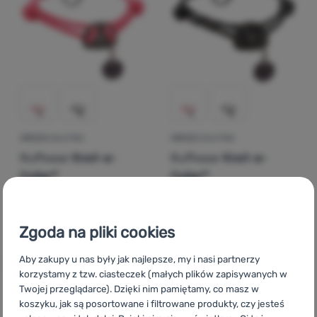
Zaloguj
się /
zarejestruj
OBROŻA DLA PSA
OBROŻA DLA PSA
Ruffwear
Knot-a-
Ruffwear
Knot-a-
Collar™
Collar™
134,00
zł
134,00
zł
120,60
zł
120,60
zł
Dodaj 'Obroża dla psa Ruffwear Knot-a-Collar™' do poró
Dodaj 'Obroża dla psa Ruf
Zgoda na pliki cookies
Aby zakupy u nas były jak najlepsze, my i nasi partnerzy
korzystamy z tzw. ciasteczek (małych plików zapisywanych w
Twojej przeglądarce). Dzięki nim pamiętamy, co masz w
koszyku, jak są posortowane i filtrowane produkty, czy jesteś