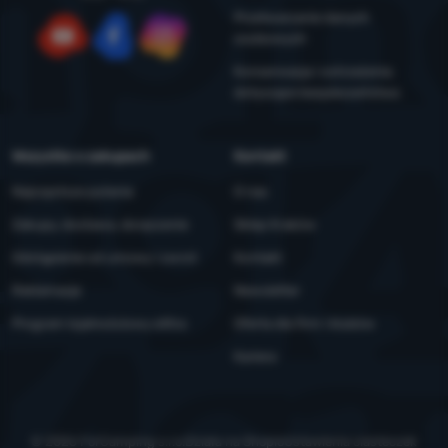
Przetwarzanie danych
osobowych
YouTube
Facebook
Instagram
Konserwacja i ostrzeżenia
dotyczące bezpieczeństwa
Wszystko o zakupach
Kontakt
Najczęstsze pytania
O nas
Zakupy, dostawa, doręczenie
Sklep Kraków
Odstąpienie od umowy i zwrot
Kontakt
Reklamacje
Newsletter
Program lojalnościowy eXtra
Oferta dla firm i klubów
Kariera
© 2026 ForCamping s.r.o.
działa na
Shopio
Ustawienia ciasteczek