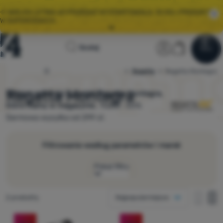
🌞 WIELKA LETNIA WYPRZEDAŻ WYSTARTOWAŁA. 10 00+ PRODUKTÓW
W SUPERCENACH.
Wszystkie akcje
Strona
Sekcja użyt
Koszyk
🤫 MAMY -10% NA WYBRANY SPRZĘT NA KEMPING I WYCIECZKĘ.
Szukaj
Menu
Zaloguj się
Koszyk
WYSTARCZY UŻYĆ KODU
OUT10
.
główna
Regatta
4camping.pl
Regatta Montegra
Wyprzedaż
🌞 WIELKA LETNIA WYPRZEDAŻ WYSTARTOWAŁA. 10 00+ PRODUKTÓW
W SUPERCENACH.
Regatta Montegra
Wybierz spośród 2 modeli Regatta Montegra,
które mamy w magazynie.
Rabat -50%
Odzież
Darmowa wysyłka od 299 zł.
Buty
Filtrowanie według parametrów i marek
Plecaki
Śpiwory
Pokaż filtry
Karimaty
Jak wyświetlać
Znaleziono produktów
2 produkty
Najpopularniejsze
jedna kolumna
Cena
Namioty
jedna 
dw
Produkty
dwie kolumny