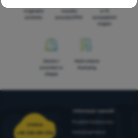
100%
Darmowa
Znajdziesz nas
Techniczne
Techniczne
-
Bez tych ciasteczek nasza strona może nie
oryginalne
wysyłka
w 14
działać prawidłowo.
.
produkty
powyżej 299zł
europejskich
ZAWSZE AKTYWNE
krajach
Techniczne ciasteczka umożliwiają przejście przez koszyk
Funkcje preferowane i rozszerzone
Funkcje preferowane i rozszerzone
-
abyś nie musiał
zakupowy, porównanie produktów i inne niezbędne funkcje.
wszystkiego ustawiać ponownie i mógł się z nami połączyć, np.
Więcej informacji
za pomocą czatu.
.
Zamów i
Marki własne
Zezwól
przymierz w
4camping
sklepie
Dzięki tym ciasteczkom możemy jeszcze bardziej uprzyjemnić
Analityczne
Analityczne
-
żebyśmy zrozumieli, jak korzystasz z naszej
korzystanie z naszej strony internetowej. Możemy zapamiętać
strony internetowej i mogli ją dalej rozwijać
.
Twoje ustawienia, mogą Ci pomóc w wypełnianiu formularzy,
Zezwól
umożliwią nam wyświetlenie usług takich jak czat i tym
podobne.
Więcej informacji
Informacje i warunki
Te pliki cookie pozwalają nam mierzyć wydajność naszej witryny
Poradnik Outdoorowy
Marketingowe
Infolinia
Marketingowe
-
abyśmy was nie zaśmiecali nieodpowiednią
i naszych kampanii reklamowych. Za ich pomocą określamy
reklamą
.
4camping4nature
liczbę odwiedzin i źródła odwiedzin naszych stron
+48 338 881 596
Zezwól