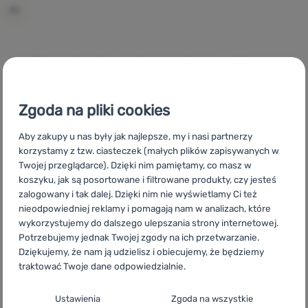
Zaloguj
się /
zarejestruj
CZ
Outwell Foot Pump
SK
Outwell Foot Pump
HU
Outwell
Foot Pump
RO
Outwell Foot Pump
UA
Outwell Foot Pump
BG
Outwell Foot Pump
HR
Outwell Foot Pump
IT
Outwell
Zgoda na pliki cookies
Foot Pump
ES
Outwell Foot Pump
FR
Outwell Foot Pump
AT
Outwell Foot Pump
DE
Outwell Foot Pump
CH
Outwell Foot
Aby zakupy u nas były jak najlepsze, my i nasi partnerzy
Pump
korzystamy z tzw. ciasteczek (małych plików zapisywanych w
Twojej przeglądarce). Dzięki nim pamiętamy, co masz w
koszyku, jak są posortowane i filtrowane produkty, czy jesteś
zalogowany i tak dalej. Dzięki nim nie wyświetlamy Ci też
nieodpowiedniej reklamy i pomagają nam w analizach, które
Szybka
Największy
Doradzimy
wykorzystujemy do dalszego ulepszania strony internetowej.
dostawa
wybór sprzętu
online i
Potrzebujemy jednak Twojej zgody na ich przetwarzanie.
turystycznego
telefonicznie.
Dziękujemy, że nam ją udzielisz i obiecujemy, że będziemy
traktować Twoje dane odpowiedzialnie.
Konfiguracja zgody na kategorie plików
Ustawienia
Zgoda na wszystkie