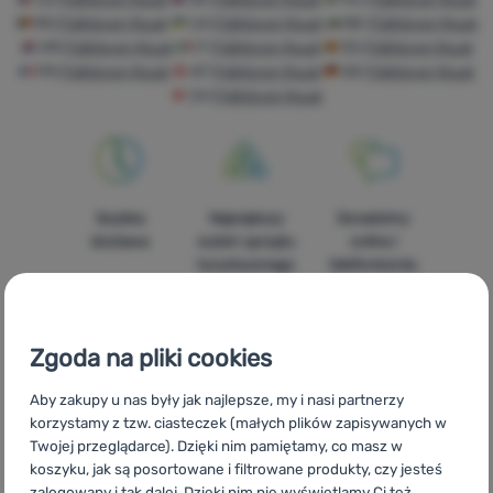
Sprzęt
RO
Fjällräven Nuuk
UA
Fjällräven Nuuk
BG
Fjällräven Nuuk
HR
Fjällräven Nuuk
IT
Fjällräven Nuuk
ES
Fjällräven Nuuk
Gotowanie
FR
Fjällräven Nuuk
AT
Fjällräven Nuuk
DE
Fjällräven Nuuk
Wspinaczka
CH
Fjällräven Nuuk
Sprzęt
ultralight
Sport
Szybka
Największy
Doradzimy
dostawa
wybór sprzętu
online i
Marki
turystycznego
telefonicznie.
Klub
eXtra
Zgoda na pliki cookies
Poradniki
100%
Darmowa
Znajdziesz nas
Aby zakupy u nas były jak najlepsze, my i nasi partnerzy
Kontakty
oryginalne
wysyłka
w 14
korzystamy z tzw. ciasteczek (małych plików zapisywanych w
produkty
powyżej 299zł
europejskich
Twojej przeglądarce). Dzięki nim pamiętamy, co masz w
Sklep
krajach
koszyku, jak są posortowane i filtrowane produkty, czy jesteś
Kraków
zalogowany i tak dalej. Dzięki nim nie wyświetlamy Ci też