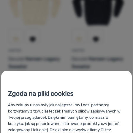
Zaloguj
się /
zarejestruj
SWETER
SWETER
Devold
Nansen Legacy
Devold
Nansen Legacy
Sweater
Sweater
1 021,00
zł
1 021,00
zł
765,99
zł
765,99
zł
Dodaj 'Sweter Devold Nansen Legacy Sweater' do porów
Dodaj 'Sweter Devold Nan
Zgoda na pliki cookies
Aby zakupy u nas były jak najlepsze, my i nasi partnerzy
korzystamy z tzw. ciasteczek (małych plików zapisywanych w
Twojej przeglądarce). Dzięki nim pamiętamy, co masz w
koszyku, jak są posortowane i filtrowane produkty, czy jesteś
CZ
Devold Nansen
SK
Devold Nansen
HU
Devold Nansen
zalogowany i tak dalej. Dzięki nim nie wyświetlamy Ci też