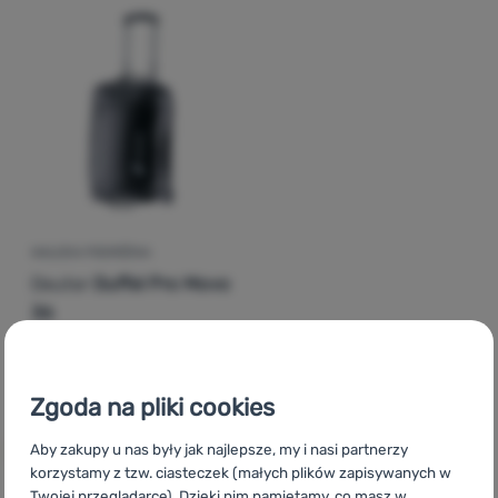
Zaloguj
się /
zarejestruj
WALIZKA PODRÓŻNA
Deuter
Duffel Pro Movo
36
961,00
zł
877,99
zł
Dodaj 'Walizka podróżna Deuter Duffel Pro Movo 36' do
Zgoda na pliki cookies
Aby zakupy u nas były jak najlepsze, my i nasi partnerzy
korzystamy z tzw. ciasteczek (małych plików zapisywanych w
Twojej przeglądarce). Dzięki nim pamiętamy, co masz w