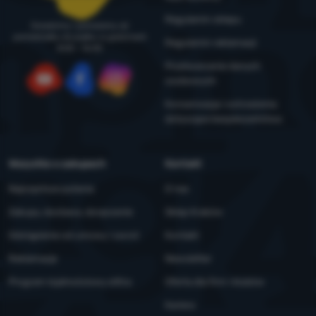
Regulamin sklepu
Doradzimy i pomożemy od
poniedziałku do piątku w godzinach
Regulamin reklamacji
8:00 - 16:00
Przetwarzanie danych
osobowych
YouTube
Facebook
Instagram
Konserwacja i ostrzeżenia
dotyczące bezpieczeństwa
Wszystko o zakupach
Kontakt
Najczęstsze pytania
O nas
Zakupy, dostawa, doręczenie
Sklep Kraków
Odstąpienie od umowy i zwrot
Kontakt
Reklamacje
Newsletter
Program lojalnościowy eXtra
Oferta dla firm i klubów
Kariera