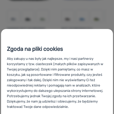
DAMSKIE BUTY DO BIEGANIA
BUTY DO BIEGANIA DLA
Ocena kupujących
Ocena kupują
MĘŻCZYZN
Altra
Lone Peak 9+
Zgoda na pliki cookies
Altra
M Lone Peak 9+
GTX
Aby zakupy u nas były jak najlepsze, my i nasi partnerzy
korzystamy z tzw. ciasteczek (małych plików zapisywanych w
Twojej przeglądarce). Dzięki nim pamiętamy, co masz w
koszyku, jak są posortowane i filtrowane produkty, czy jesteś
764,94
zł
677,00
zł
721,99
zł
zalogowany i tak dalej. Dzięki nim nie wyświetlamy Ci też
Dodaj 'Damskie buty do biegania Altra Lone Peak 9+ GT
Dodaj 'Buty do biegania d
nieodpowiedniej reklamy i pomagają nam w analizach, które
wykorzystujemy do dalszego ulepszania strony internetowej.
kod: OUT10
kod: OUT10
Potrzebujemy jednak Twojej zgody na ich przetwarzanie.
Nowość
Dziękujemy, że nam ją udzielisz i obiecujemy, że będziemy
traktować Twoje dane odpowiedzialnie.