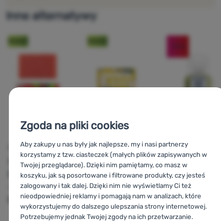
100% wegańska formuła
Inne alternatywy
bez SLS, SLES i parabenów
bez plastikowego opakowania
Nowość
Nowość
zastępuje do 1,5 plastikowej butelki
-12
%
praktyczna forma odpowiednia w podróży
waga 100 g
Zgoda na pliki cookies
Aby zakupy u nas były jak najlepsze, my i nasi partnerzy
ŻEL POD PRYSZNIC
ŻEL POD PRYSZNIC
PŁYN DO HIGIENY
n
korzystamy z tzw. ciasteczek (małych plików zapisywanych w
OSOBISTEJ
Shower Blocks
Shower Blocks
Twojej przeglądarce). Dzięki nim pamiętamy, co masz w
Sea to Summi
Solid Shower Gel
Solid Shower Gel
koszyku, jak są posortowane i filtrowane produkty, czy jesteś
Trek & Travel
zalogowany i tak dalej. Dzięki nim nie wyświetlamy Ci też
- Mint &
EO Range -
Liquid Body
nieodpowiedniej reklamy i pomagają nam w analizach, które
Grapefruit
Lemon &
wykorzystujemy do dalszego ulepszania strony internetowej.
Wash 100ml
Rosemary
Potrzebujemy jednak Twojej zgody na ich przetwarzanie.