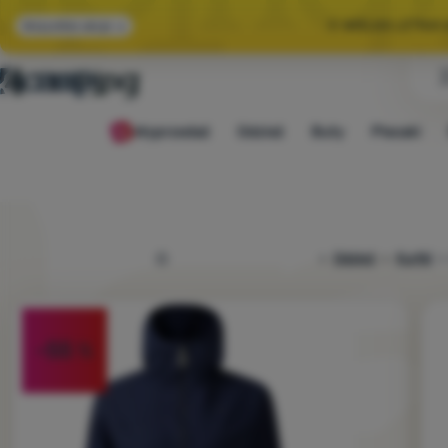
🌞 WIELKA LETNI
Wszystkie akcje
🤫 MAMY -10% NA 
Wyprzedaż
Odzież
Buty
Plecaki
🌞 WIELKA LETNI
4camping.pl
Odzież
Kurtki
Zdjęcie
-55
%