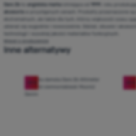
Dare 2b
to
angielska marka
istniejąca od
1999
, roku produkują
akcesoria
w przystępnych cenach. Produkty przeznaczone są 
ekstremalnych, ale także dla tych, którzy większość czasu sp
ubierać się wygodnie i nowocześnie. Odzież, obuwie i akces
technologii i wysokiej jakości materiałów funkcyjnych.
Więcej o producencie
Inne alternatywy
-59
%
-55
%