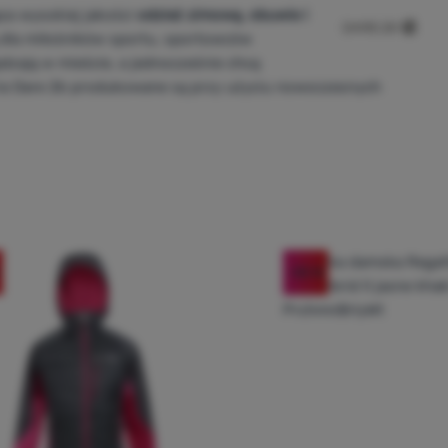
ca wysokiej jakości
odzież zimową, obuwie i
dla miłośników sportu, sportowców
ędzają w mieście, a jednocześnie chcą
oria Dare 2b produkowane są przy użyciu nowoczesnych
-55
%