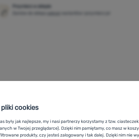
Przymierz w sklepie
Zamów do sklepu
więcej
wariantów i przymierz je!
alny wybór na wędrówki, wycieczki i
zeniu z technologią ILUS Lite zapewnia
pliki cookies
 skupić się na wydajności bez zbędnych
as były jak najlepsze, my i nasi partnerzy korzystamy z tzw. ciastecze
 i pomaga chronić kurtkę przed uszkodzeniem. Wodoodporna
anych w Twojej przeglądarce). Dzięki nim pamiętamy, co masz w koszyk
 wiatroodporne panele minimalizują wychładzanie przez
iltrowane produkty, czy jesteś zalogowany i tak dalej. Dzięki nim nie w