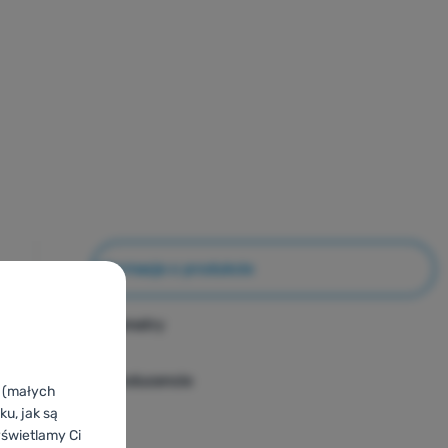
Informacje o produkcie
Parametry
O producencie
k (małych
u, jak są
yświetlamy Ci