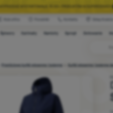
A WYPRZEDAŻ WYSTARTOWAŁA. 10 00+ PRODUKTÓW W SUPERCENACH.
Klub eXtra
Poradniki
Kontakty
Sklep Krakó
WYBRANY SPRZĘT NA KEMPING I WYCIECZKĘ.
WYSTARCZY UŻYĆ KODU
Śpiwory
Karimaty
Namioty
Sprzęt
Gotowanie
W
A WYPRZEDAŻ WYSTARTOWAŁA. 10 00+ PRODUKTÓW W SUPERCENACH.
Przejściowe kurtki wiosenne i jesienne
Kurtki wiosenne i jesienne 
K
W