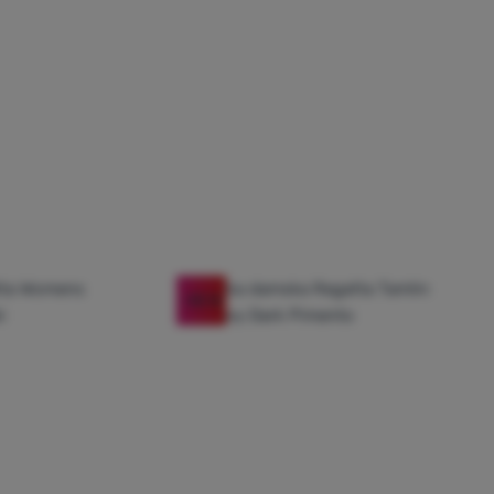
-55
%