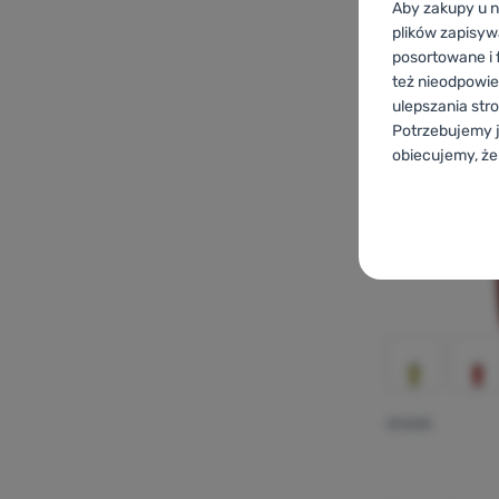
Aby zakupy u n
plików zapisyw
posortowane i f
też nieodpowie
-10
%
ulepszania str
Potrzebujemy j
obiecujemy, że
Konfigurac
Techniczn
Techniczne
-
B
ZAWSZE AK
Techniczne cia
Funkcje p
Funkcje prefer
niezbędne fun
nami połączyć,
Zezwól
ŚPIWÓR
Dzięki tym cia
Analitycz
Analityczne
-
ż
internetowej. 