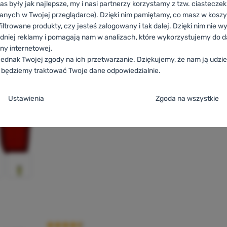
as były jak najlepsze, my i nasi partnerzy korzystamy z tzw. ciastecze
anych w Twojej przeglądarce). Dzięki nim pamiętamy, co masz w koszyk
iltrowane produkty, czy jesteś zalogowany i tak dalej. Dzięki nim nie w
dniej reklamy i pomagają nam w analizach, które wykorzystujemy do d
ony internetowej.
ednak Twojej zgody na ich przetwarzanie. Dziękujemy, że nam ją udziel
 będziemy traktować Twoje dane odpowiedzialnie.
ja zgody na kategorie plików cookie
Ustawienia
Zgoda na wszystkie
e
ez tych ciasteczek nasza strona może nie działać prawidłowo.
.
TYWNE
steczka umożliwiają przejście przez koszyk zakupowy, porównanie pro
referowane i rozszerzone
owane i rozszerzone
-
abyś nie musiał wszystkiego ustawiać ponownie i
kcje.
Więcej informacji
 np. za pomocą czatu.
.
Ocena kupujących
steczkom możemy jeszcze bardziej uprzyjemnić korzystanie z naszej s
ne
ebyśmy zrozumieli, jak korzystasz z naszej strony internetowej i mogli j
Możemy zapamiętać Twoje ustawienia, mogą Ci pomóc w wypełnianiu fo