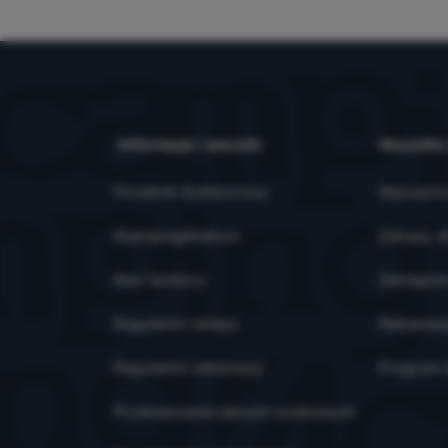
Informacje i warunki
Wszystko
Poradnik Outdoorowy
Najczęsts
4camping4nature
Zakupy, d
Nasi testerzy
Odstąpien
Regulamin sklepu
Reklamac
Regulamin reklamacji
Program l
Przetwarzanie danych osobowych