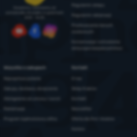
Regulamin sklepu
Doradzimy i pomożemy od
poniedziałku do piątku w godzinach
Regulamin reklamacji
8:00 - 16:00
Przetwarzanie danych
osobowych
YouTube
Facebook
Instagram
Konserwacja i ostrzeżenia
dotyczące bezpieczeństwa
Wszystko o zakupach
Kontakt
Najczęstsze pytania
O nas
Zakupy, dostawa, doręczenie
Sklep Kraków
Odstąpienie od umowy i zwrot
Kontakt
Reklamacje
Newsletter
Program lojalnościowy eXtra
Oferta dla firm i klubów
Kariera