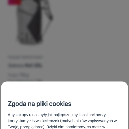
Zaloguj
się /
zarejestruj
PLECAK TURYSTYCZNY
Salewa
Nxt 25L
Waga:
715 g
Pas lędźwiowy:
Tak
990,00
zł
841,99
zł
Dodaj 'Plecak turystyczny Salewa Nxt 25L' do porównani
Zgoda na pliki cookies
Aby zakupy u nas były jak najlepsze, my i nasi partnerzy
korzystamy z tzw. ciasteczek (małych plików zapisywanych w
Twojej przeglądarce). Dzięki nim pamiętamy, co masz w