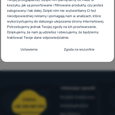
oryginalne
wysyłka
w 14
koszyku, jak są posortowane i filtrowane produkty, czy jesteś
produkty
powyżej 299zł
europejskich
zalogowany i tak dalej. Dzięki nim nie wyświetlamy Ci też
Zaloguj
krajach
nieodpowiedniej reklamy i pomagają nam w analizach, które
się /
wykorzystujemy do dalszego ulepszania strony internetowej.
zarejestruj
Potrzebujemy jednak Twojej zgody na ich przetwarzanie.
Dziękujemy, że nam ją udzielisz i obiecujemy, że będziemy
traktować Twoje dane odpowiedzialnie.
Konfiguracja zgody na kategorie plików
Zamów i
Marki własne
Ustawienia
Zgoda na wszystkie
przymierz w
4camping
cookie
sklepie
Techniczne
Techniczne
-
Bez tych ciasteczek nasza strona może nie
działać prawidłowo.
.
ZAWSZE AKTYWNE
Techniczne ciasteczka umożliwiają przejście przez koszyk
Informacje i warunki
Funkcje preferowane i rozszerzone
Funkcje preferowane i rozszerzone
-
abyś nie musiał
zakupowy, porównanie produktów i inne niezbędne funkcje.
Poradnik Outdoorowy
wszystkiego ustawiać ponownie i mógł się z nami połączyć, np.
Więcej informacji
Infolinia
za pomocą czatu.
.
4camping4nature
+48 338 881 596
Zezwól
zamowienia@4camping.pl
Nasi testerzy