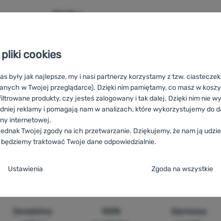
120,99
zł
łak Lifesaver Gravity Water Bag' do porównania
pliki cookies
as były jak najlepsze, my i nasi partnerzy korzystamy z tzw. ciastecze
anych w Twojej przeglądarce). Dzięki nim pamiętamy, co masz w koszyk
iltrowane produkty, czy jesteś zalogowany i tak dalej. Dzięki nim nie w
dniej reklamy i pomagają nam w analizach, które wykorzystujemy do d
ony internetowej.
 batohom Lifesaver
HU
Lifesaver Hátizsák kiegészítők
RO
Accesor
ednak Twojej zgody na ich przetwarzanie. Dziękujemy, że nam ją udziel
 Lifesaver
HR
Dodaci za ruksake Lifesaver
IT
Accessori zaini Lif
 będziemy traktować Twoje dane odpowiedzialnie.
T
Zubehör für Rucksäcke Lifesaver
DE
Zubehör für Rucksäcke Lifesa
ja zgody na kategorie plików cookie
Ustawienia
Zgoda na wszystkie
e
ez tych ciasteczek nasza strona może nie działać prawidłowo.
.
TYWNE
Doradzimy
100%
Darmowa
steczka umożliwiają przejście przez koszyk zakupowy, porównanie pro