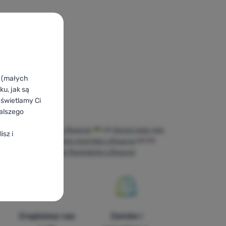
k (małych
u, jak są
yświetlamy Ci
alszego
ii pentru rucsacuri Lifesaver
UA
Аксесуари для
isz i
esaver
ES
Accesorios mochilas Lifesaver
FR
ver
CH
Zubehör für Rucksäcke Lifesaver
Znajdziesz nas
Zamów i
duktów i inne