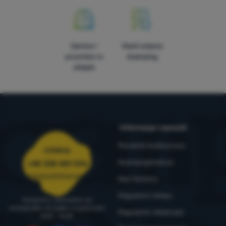
Zamów i
Marki własne
przymierz w
4camping
sklepie
Informacje i warunki
Poradnik Outdoorowy
Infolinia
4camping4nature
+48 338 881 596
zamowienia@4camping.pl
Nasi testerzy
Regulamin sklepu
Doradzimy i pomożemy od
poniedziałku do piątku w godzinach
Regulamin reklamacji
8:00 - 16:00