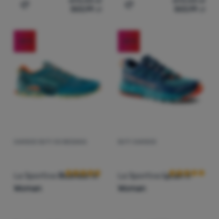
693,00
zł
693,00
zł
553,99
zł
553,99
zł
Dodaj 'Buty damskie La Sportiva Lycan Woman GTX' do 
Dodaj 'Buty męskie La Spo
Zaloguj
się /
-20
%
-20
%
zarejestruj
DAMSKIE BUTY DO BIEGANIA
BUTY DAMSKIE
Ocena kupujących
Ocena kupują
La Sportiva
Bushido III
La Sportiva
Lycan II
Woman
Woman