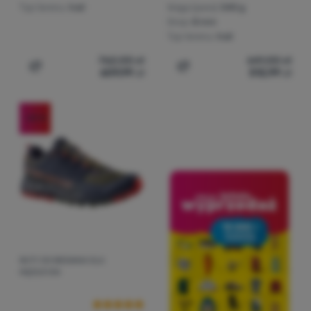
Typ terenu:
trail
Waga (para):
540 g
Drop:
8 mm
Typ terenu:
trail
762,00
zł
641,00
zł
609,99
zł
512,99
zł
Dodaj 'Damskie buty do biegania La Sportiva Bushido II
Dodaj 'Buty damskie La Sp
-20
%
BUTY DO BIEGANIA DLA
Ocena kupujących
MĘŻCZYZN