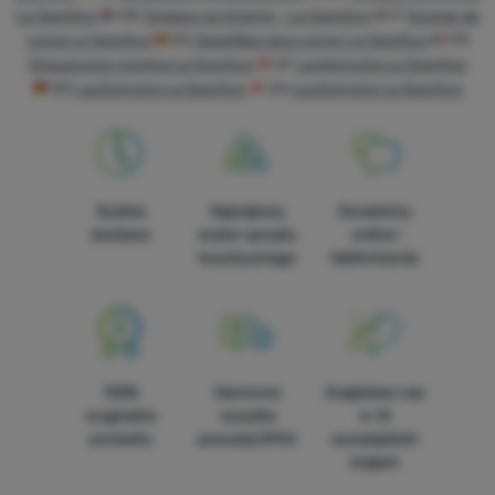
La Sportiva
HR
Tenisice za trčanje - La Sportiva
IT
Scarpe da
corsa La Sportiva
ES
Zapatillas para correr La Sportiva
FR
Chaussures running La Sportiva
AT
Laufschuhe La Sportiva
DE
Laufschuhe La Sportiva
CH
Laufschuhe La Sportiva
Szybka
Największy
Doradzimy
dostawa
wybór sprzętu
online i
turystycznego
telefonicznie.
100%
Darmowa
Znajdziesz nas
oryginalne
wysyłka
w 14
produkty
powyżej 299zł
europejskich
krajach