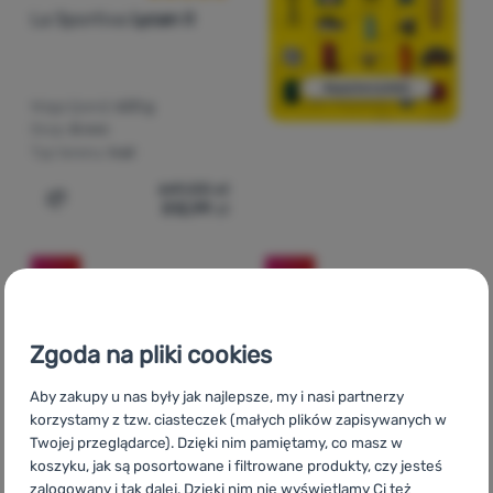
La Sportiva
Lycan II
Waga (para):
620 g
Drop:
8 mm
Typ terenu:
trail
641,00
zł
512,99
zł
Dodaj 'Buty do biegania dla mężczyzn La Sportiva Lycan 
-20
%
-20
%
Zgoda na pliki cookies
Aby zakupy u nas były jak najlepsze, my i nasi partnerzy
korzystamy z tzw. ciasteczek (małych plików zapisywanych w
Twojej przeglądarce). Dzięki nim pamiętamy, co masz w
koszyku, jak są posortowane i filtrowane produkty, czy jesteś
zalogowany i tak dalej. Dzięki nim nie wyświetlamy Ci też