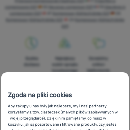
Prijenosni kompresorski hladnjaci G21
IT
Frigoriferi a
Sprzęt
compressore G21
ES
Neveras compresor G21
FR
Glacières à
Gotowanie
compression G21
AT
Kompressor-Kühlschränke G21
DE
Kompressor-Kühlschränke G21
CH
Kompressor-Kühlschränke
Wspinaczka
G21
Sprzęt
ultralight
Sport
Szybka
Największy
Doradzimy
dostawa
wybór sprzętu
online i
Marki
turystycznego
telefonicznie.
Klub
eXtra
Zgoda na pliki cookies
Poradniki
Aby zakupy u nas były jak najlepsze, my i nasi partnerzy
100%
Darmowa
Znajdziesz nas
Kontakty
korzystamy z tzw. ciasteczek (małych plików zapisywanych w
oryginalne
wysyłka
w 14
Sklep
Twojej przeglądarce). Dzięki nim pamiętamy, co masz w
produkty
powyżej 299zł
europejskich
koszyku, jak są posortowane i filtrowane produkty, czy jesteś
krajach
Kraków