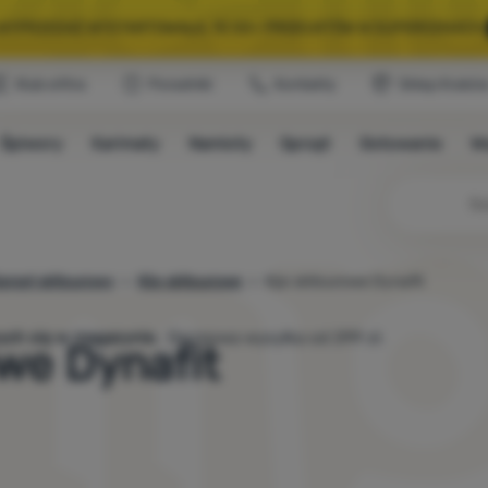
A WYPRZEDAŻ WYSTARTOWAŁA. 10 00+ PRODUKTÓW W SUPERCENACH.
Klub eXtra
Poradniki
Kontakty
Sklep Krakó
WYBRANY SPRZĘT NA KEMPING I WYCIECZKĘ.
WYSTARCZY UŻYĆ KODU
Śpiwory
Karimaty
Namioty
Sprzęt
Gotowanie
W
A WYPRZEDAŻ WYSTARTOWAŁA. 10 00+ PRODUKTÓW W SUPERCENACH.
przęt skitourowy
Kije skitourowe
Kije skitourowe Dynafit
dujących się w magazynie.
Darmowa wysyłka od 299 zł.
owe Dynafit