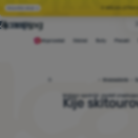
🌞 WIELKA LETNI
Wszystkie akcje
🤫 MAMY -10% NA 
Wyprzedaż
Odzież
Buty
Plecaki
🌞 WIELKA LETNI
4camping.pl
Wyposażenie
S
Wybierz spośród
modeli znaj
Kije skitour