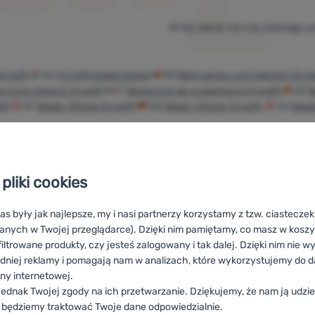
W tej sekcji nie ma żadnego 
Dynafit
HU
Dynafit Síalpin botok
RO
Bețe pentru schi alpinism Dyna
a turno skijanje Dynafit
IT
Bastoncini da scialpinismo Dynafit
ES
B
it
AT
Skialp-Stöcke Dynafit
DE
Skialp-Stöcke Dynafit
CH
Skial
pliki cookies
Doradzimy
100%
Darmowa
online i
oryginalne
wysyłka
as były jak najlepsze, my i nasi partnerzy korzystamy z tzw. ciastecze
anych w Twojej przeglądarce). Dzięki nim pamiętamy, co masz w koszyk
telefonicznie.
produkty
powyżej 299zł
iltrowane produkty, czy jesteś zalogowany i tak dalej. Dzięki nim nie w
dniej reklamy i pomagają nam w analizach, które wykorzystujemy do d
ony internetowej.
ednak Twojej zgody na ich przetwarzanie. Dziękujemy, że nam ją udziel
 będziemy traktować Twoje dane odpowiedzialnie.