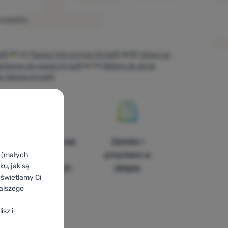
produktu.
fit
UA
Палиці для скітуру Dynafit
BG
Щеки за
astones de esquís Dynafit
FR
Bâtons de ski de
p-Stöcke Dynafit
Znajdziesz nas
Zamów i
w 14
przymierz w
k (małych
u, jak są
europejskich
sklepie
yświetlamy Ci
krajach
alszego
isz i