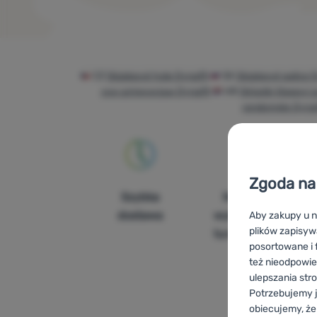
Produkty
CZ
Skialpové hole Dynafit
SK
Skialpové palice 
ски алпинизъм Dynafit
HR
Skijaški štapovi z
randonnée Dynaf
Zgoda na 
Szybka
Największy
dostawa
wybór sprzętu
Aby zakupy u n
plików zapisyw
turystycznego
posortowane i f
też nieodpowie
ulepszania str
Potrzebujemy j
obiecujemy, że