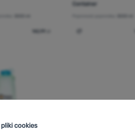
Container
emnika:
3000 ml
Pojemność pojemnika:
3000 ml
142,99
zł
elka składana CNOC 42 mm Vecto 3l Water Container' do porówn
Dodaj 'Butelka składana 
pliki cookies