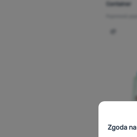
Container
Pojemność poj
Dodaj 'But
Zgoda na 