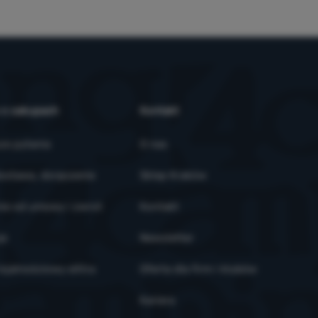
 o zakupach
Kontakt
ze pytania
O nas
ostawa, doręczenie
Sklep Kraków
ie od umowy i zwrot
Kontakt
je
Newsletter
ojalnościowy eXtra
Oferta dla firm i klubów
Kariera