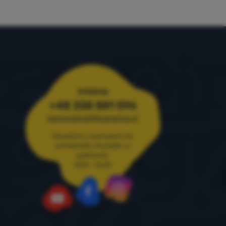
Infolinia
+48 338 881 596
zamowienia@4camping.pl
Doradzimy i pomożemy od
poniedziałku do piątku w
godzinach
8:00 - 16:00
Instagram
Facebook
YouTube