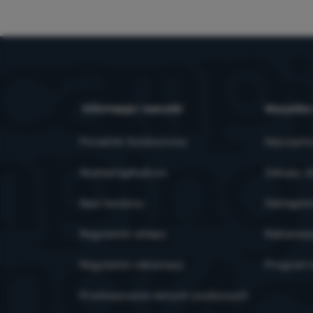
Informacje i warunki
Wszystko
Poradnik Outdoorowy
Najczęsts
4camping4nature
Zakupy, d
Nasi testerzy
Odstąpien
Regulamin sklepu
Reklamac
Regulamin reklamacji
Program l
Przetwarzanie danych osobowych