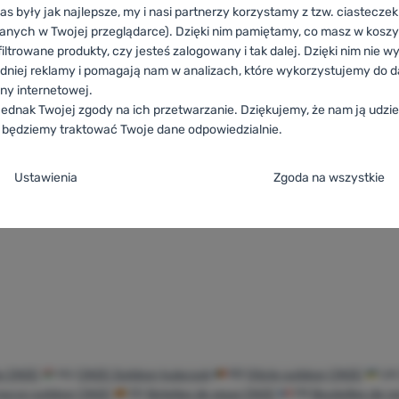
as były jak najlepsze, my i nasi partnerzy korzystamy z tzw. ciastecze
anych w Twojej przeglądarce). Dzięki nim pamiętamy, co masz w koszyk
NA
iltrowane produkty, czy jesteś zalogowany i tak dalej. Dzięki nim nie w
 Hydriam
dniej reklamy i pomagają nam w analizach, które wykorzystujemy do d
Flask 500ml
ony internetowej.
ednak Twojej zgody na ich przetwarzanie. Dziękujemy, że nam ją udziel
emnika:
500 ml
 będziemy traktować Twoje dane odpowiedzialnie.
ja zgody na kategorie plików cookie
81,99
zł
Ustawienia
Zgoda na wszystkie
elka składana CNOC 42mm Hydriam Collapsible Flask 500ml' do
e
ez tych ciasteczek nasza strona może nie działać prawidłowo.
.
TYWNE
steczka umożliwiają przejście przez koszyk zakupowy, porównanie pro
referowane i rozszerzone
owane i rozszerzone
-
abyś nie musiał wszystkiego ustawiać ponownie i
kcje.
Więcej informacji
 np. za pomocą czatu.
.
steczkom możemy jeszcze bardziej uprzyjemnić korzystanie z naszej s
še CNOC
HU
CNOC Outdoor kulacsok
RO
Sticle outdoor CNOC
U
ne
ebyśmy zrozumieli, jak korzystasz z naszej strony internetowej i mogli j
Możemy zapamiętać Twoje ustawienia, mogą Ci pomóc w wypełnianiu fo
racce outdoor CNOC
ES
Botellas de agua CNOC
FR
Bouteilles de 