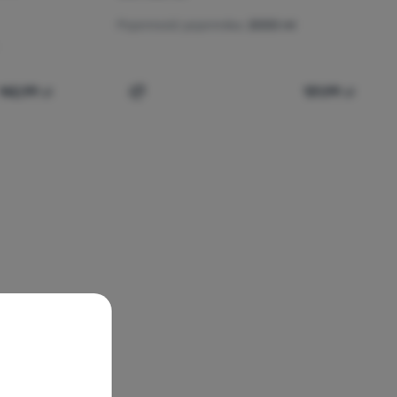
Pojemność pojemnika:
2000 ml
142,99
zł
131,99
zł
ania
CNOC 42 mm Vecto 3l Water Container' do porównania
Dodaj 'Butelka składana CNOC 42 mm Vect