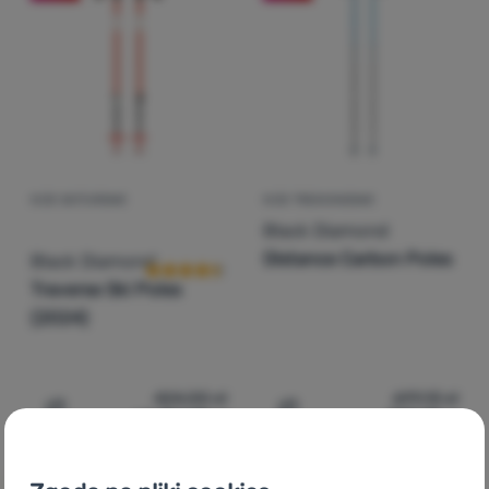
Zaloguj
się /
zarejestruj
KIJE SKITUROWE
KIJE TREKKINGOWE
Ocena kupujących
Black Diamond
Distance Carbon Poles
Black Diamond
Traverse Ski Poles
(2024)
424,00
zł
699,13
zł
od 254,99
zł
558,99
zł
Dodaj 'Kije skiturowe Black Diamond Traverse Ski Poles 
Dodaj 'Kije trekkingowe B