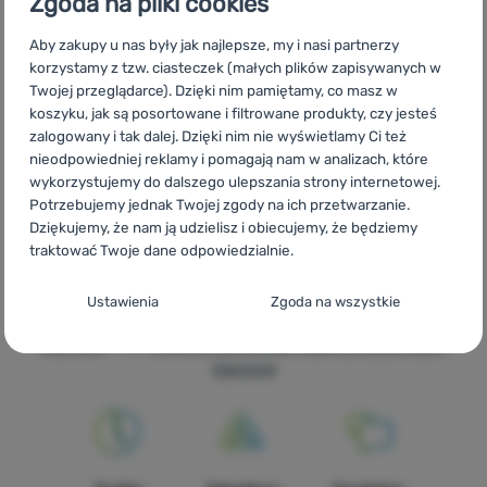
Zgoda na pliki cookies
Aby zakupy u nas były jak najlepsze, my i nasi partnerzy
korzystamy z tzw. ciasteczek (małych plików zapisywanych w
CZ
Trekingové a Nordic Walking hole Black Diamond
SK
Twojej przeglądarce). Dzięki nim pamiętamy, co masz w
Trekingové a Nordic Walking palice Black Diamond
HU
Black
koszyku, jak są posortowane i filtrowane produkty, czy jesteś
Diamond túra és Nordic Walking botok
RO
Bețe de trekking și
zalogowany i tak dalej. Dzięki nim nie wyświetlamy Ci też
Nordic Walking Black Diamond
UA
Трекінгові та Nordic Walking
nieodpowiedniej reklamy i pomagają nam w analizach, które
палиці Black Diamond
BG
Щеки за трекинг и скандинавско
wykorzystujemy do dalszego ulepszania strony internetowej.
ходене Black Diamond
HR
Štapovi za trekking i nordijsko
Potrzebujemy jednak Twojej zgody na ich przetwarzanie.
hodanje - Black Diamond
IT
Bastoncini da Trekking e Nordic
Dziękujemy, że nam ją udzielisz i obiecujemy, że będziemy
walking Black Diamond
ES
Bastones trekking y marcha nórdica
traktować Twoje dane odpowiedzialnie.
Black Diamond
FR
Bâtons de randonnée et de marche nordique
Konfiguracja zgody na kategorie plików
Black Diamond
AT
Trekking- und Nordic-Walking Stöcke Black
Ustawienia
Zgoda na wszystkie
cookie
Diamond
DE
Trekking- und Nordic-Walking Stöcke Black
Diamond
CH
Trekking- und Nordic-Walking Stöcke Black
Techniczne
Techniczne
-
Bez tych ciasteczek nasza strona może nie
Diamond
działać prawidłowo.
.
ZAWSZE AKTYWNE
Techniczne ciasteczka umożliwiają przejście przez koszyk
Funkcje preferowane i rozszerzone
-
abyś nie musiał
zakupowy, porównanie produktów i inne niezbędne funkcje.