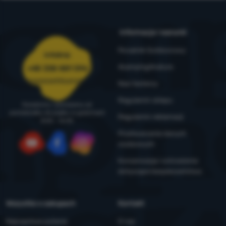
Informacje i warunki
Poradnik Outdoorowy
Infolinia
4camping4nature
+48 338 881 596
zamowienia@4camping.pl
Nasi testerzy
Regulamin sklepu
Doradzimy i pomożemy od
poniedziałku do piątku w godzinach
Regulamin reklamacji
8:00 - 16:00
Przetwarzanie danych
osobowych
YouTube
Facebook
Instagram
Konserwacja i ostrzeżenia
dotyczące bezpieczeństwa
Wszystko o zakupach
Kontakt
Najczęstsze pytania
O nas