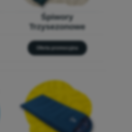
Śpiwory
Trzysezonowe
Oferta promocyjna