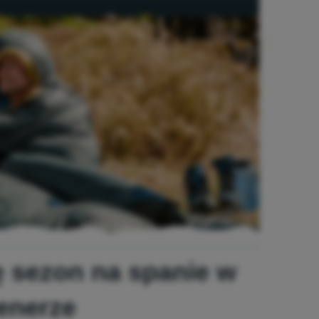
 sezon na spanie w
enerze