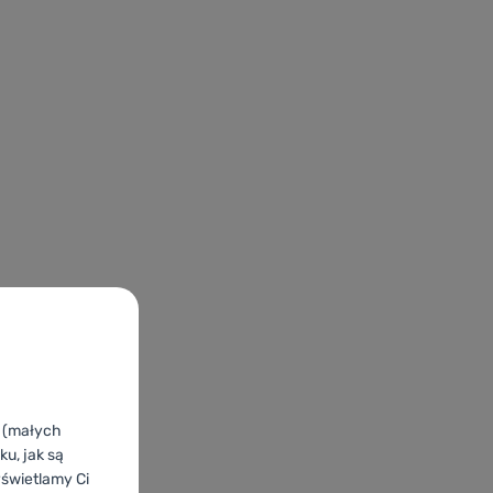
k (małych
u, jak są
yświetlamy Ci