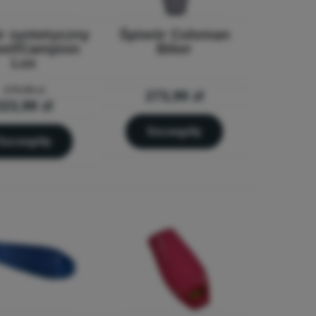
r syntetyczny
Śpiwór Coleman
ellCampion
Biker
Lux
279,99 zł
273,99 zł
223,99 zł
Szczegóły
Szczegóły