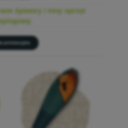
ane śpiwory i inny sprzęt
pingowy.
ta promocyjna