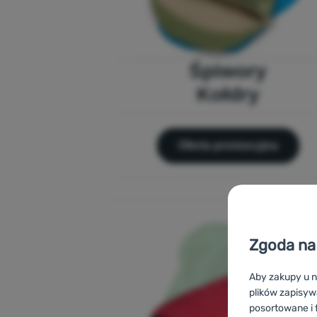
Śpiwory
Kołdry
Oferta promocyjna
Zgoda na 
Aby zakupy u n
plików zapisyw
posortowane i f