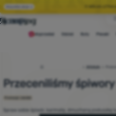
🌞 WIELKA LETNI
Wszystkie akcje
🤫 MAMY -10% NA 
Wyprzedaż
Odzież
Buty
Plecaki
🌞 WIELKA LETNI
4camping.pl
Artykuły
Przece
Przeceniliśmy śpiwory 
Promocje i obniżki
Spraw sobie śpiwór, karimatę, dmuchaną poduszkę l