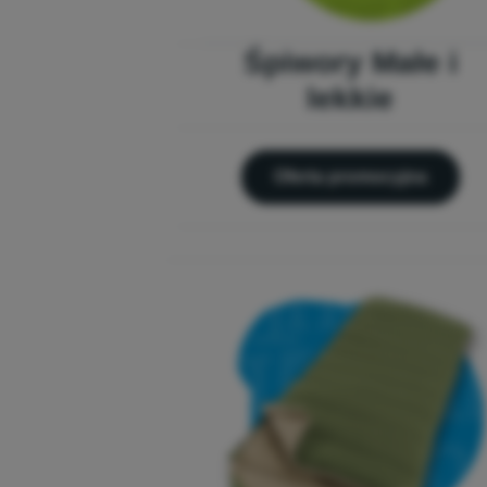
Śpiwory Małe i
lekkie
Oferta promocyjna