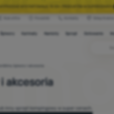
A WYPRZEDAŻ WYSTARTOWAŁA. 10 00+ PRODUKTÓW W SUPERCENACH.
Klub eXtra
Poradniki
Kontakty
Sklep Krakó
WYBRANY SPRZĘT NA KEMPING I WYCIECZKĘ.
WYSTARCZY UŻYĆ KODU
Śpiwory
Karimaty
Namioty
Sprzęt
Gotowanie
W
A WYPRZEDAŻ WYSTARTOWAŁA. 10 00+ PRODUKTÓW W SUPERCENACH.
niliśmy śpiwory i akcesoria
i akcesoria
ub inny sprzęt kempingowy w super cenach.