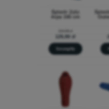
Śpiwór Zulu
Śpiwó
Arpa 195 cm
Outw
224,99 zł
129,99 zł
Szczegóły