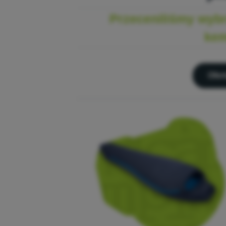
Przeceniliśmy wybr
kem
Ofer