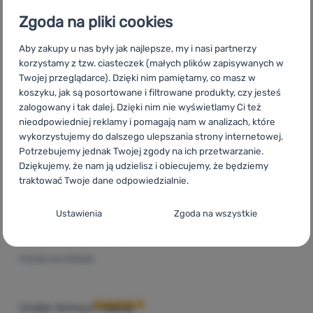
Zgoda na pliki cookies
260,00
zł
Aby zakupy u nas były jak najlepsze, my i nasi partnerzy
176,99
zł
Dodaj 'Plecak na fitness Under Armour Hustle 6.0 Back
korzystamy z tzw. ciasteczek (małych plików zapisywanych w
Twojej przeglądarce). Dzięki nim pamiętamy, co masz w
koszyku, jak są posortowane i filtrowane produkty, czy jesteś
-32
%
zalogowany i tak dalej. Dzięki nim nie wyświetlamy Ci też
nieodpowiedniej reklamy i pomagają nam w analizach, które
wykorzystujemy do dalszego ulepszania strony internetowej.
Potrzebujemy jednak Twojej zgody na ich przetwarzanie.
Dziękujemy, że nam ją udzielisz i obiecujemy, że będziemy
traktować Twoje dane odpowiedzialnie.
Konfiguracja zgody na kategorie plików
Ustawienia
Zgoda na wszystkie
cookie
Techniczne
Techniczne
-
Bez tych ciasteczek nasza strona może nie
PLECAK NA FITNESS
Ocena kupujących
działać prawidłowo.
.
ZAWSZE AKTYWNE
Under Armour
Hustle