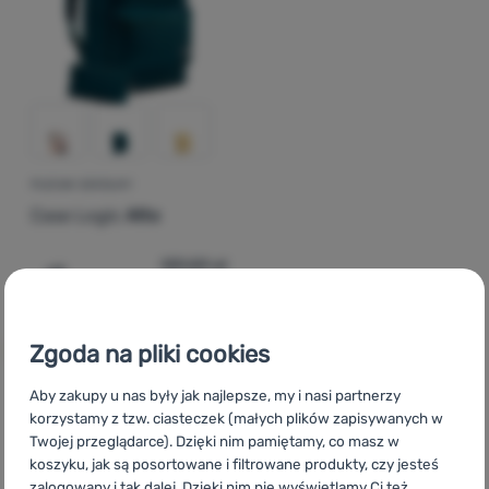
Zaloguj
się /
zarejestruj
PLECAK SZKOLNY
Case Logic
Alto
139,59
zł
123,99
zł
Dodaj 'Plecak szkolny Case Logic Alto' do porównania
Zgoda na pliki cookies
Aby zakupy u nas były jak najlepsze, my i nasi partnerzy
korzystamy z tzw. ciasteczek (małych plików zapisywanych w
CZ
2. stupeň Case Logic
SK
2. stupeň Case Logic
HU
Case
Twojej przeglądarce). Dzięki nim pamiętamy, co masz w
Logic Felső tagozat
RO
Categoria 2 Case Logic
UA
II-III
koszyku, jak są posortowane i filtrowane produkty, czy jesteś
ступенів Case Logic
BG
Степен 2 Case Logic
HR
2. razred
zalogowany i tak dalej. Dzięki nim nie wyświetlamy Ci też